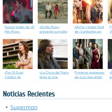
Teaser trailer de «El
«El Hilo Rojo»
Afiche y trailer final
P
Hilo Rojo».
presenta su trailer
de «Cantantes en
«
final.
Guerra».
C
V
«Tini: El Gran
«La Chica del Tren»
Primeras imágenes
«
Cambio de
llega al cine.
de «Los que aman
p
Violetta» lanzó
odian».
a
nuevo trailer.
Noticias Recientes
Superman