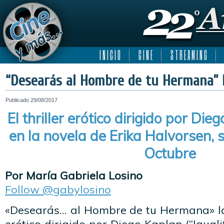
I N I C I O
C I N E
S T R E A M I N G
“Desearás al Hombre de tu Hermana” la
Publicado
29/08/2017
El thriller erótico dirigido por Di
en la novela de Erika Halvorsen, s
Octubre
Por María Gabriela Losino
Follow @gabylosino
«Desearás… al Hombre de tu Hermana» lanzó