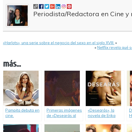
Periodista/Redactora en Cine y 
«Harlots», una serie sobre el negocio del sexo en el siglo XVIII.
»
«
Netflix revela qué 
más...
Pampita debuta en
Primeras imágenes
«Desearás», la
D
cine.
de «Desearás al
novela de Erika
H
Hombre de tu
Halvorsen, llega al
H
Hermana».
cine.