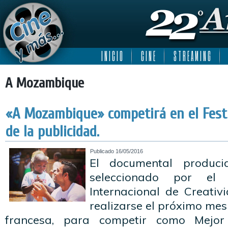
I N I C I O
C I N E
S T R E A M I N G
A Mozambique
«A Mozambique» competirá en el Festi
de la publicidad.
Publicado
16/05/2016
El documental producid
seleccionado por el 
Internacional de Creativ
realizarse el próximo mes 
francesa, para competir como Mejo