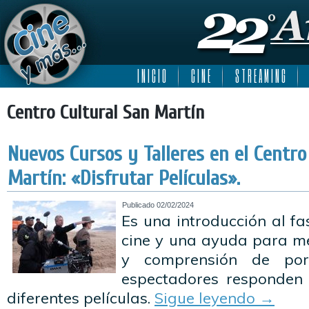
I N I C I O
C I N E
S T R E A M I N G
Centro Cultural San Martín
Nuevos Cursos y Talleres en el Centro
Martín: «Disfrutar Películas».
Publicado
02/02/2024
Es una introducción al fa
cine y una ayuda para me
y comprensión de po
espectadores responden
diferentes películas.
Sigue leyendo
→