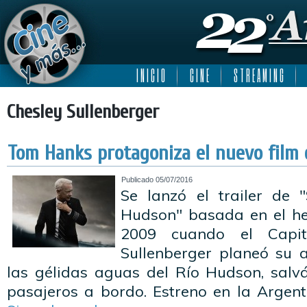
I N I C I O
C I N E
S T R E A M I N G
Chesley Sullenberger
Tom Hanks protagoniza el nuevo film 
Publicado
05/07/2016
Se lanzó el trailer de 
Hudson" basada en el he
2009 cuando el Capit
Sullenberger planeó su 
las gélidas aguas del Río Hudson, salv
pasajeros a bordo. Estreno en la Argent