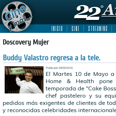
I N I C I O
C I N E
S T R E A M I N G
Doscovery Mujer
Buddy Valastro regresa a la tele.
Publicado
09/05/2016
El Martes 10 de Mayo a 
Home & Health pone 
temporada de "Cake Boss"
chef pastelero y su equ
pedidos más exigentes de clientes de to
y reconocidas celebridades internacional