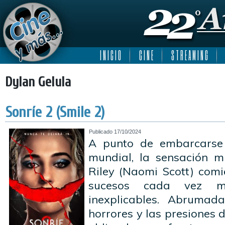
I N I C I O
C I N E
S T R E A M I N G
Dylan Gelula
Sonríe 2 (Smile 2)
Publicado
17/10/2024
A punto de embarcarse
mundial, la sensación m
Riley (Naomi Scott) com
sucesos cada vez m
inexplicables. Abrumada
horrores y las presiones 