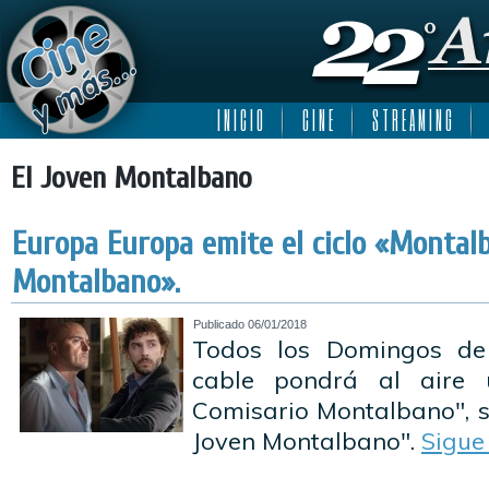
I N I C I O
C I N E
S T R E A M I N G
El Joven Montalbano
Europa Europa emite el ciclo «Montalb
Montalbano».
Publicado
06/01/2018
Todos los Domingos de 
cable pondrá al aire 
Comisario Montalbano", s
Joven Montalbano".
Sigue