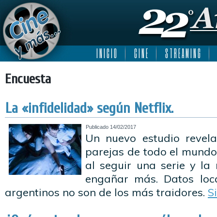
I N I C I O
C I N E
S T R E A M I N G
Encuesta
La «infidelidad» según Netflix.
Publicado
14/02/2017
Un nuevo estudio revel
parejas de todo el mundo
al seguir una serie y la
engañar más. Datos loca
argentinos no son de los más traidores.
S