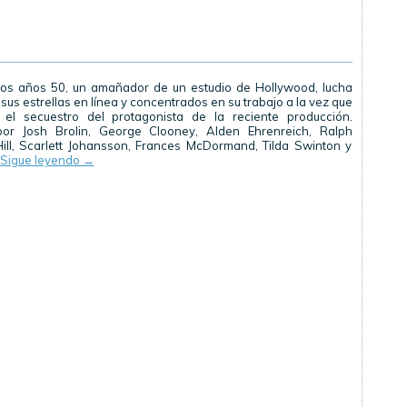
os años 50, un amañador de un estudio de Hollywood, lucha
us estrellas en línea y concentrados en su trabajo a la vez que
 el secuestro del protagonista de la reciente producción.
por Josh Brolin, George Clooney, Alden Ehrenreich, Ralph
ill, Scarlett Johansson, Frances McDormand, Tilda Swinton y
Sigue leyendo
→