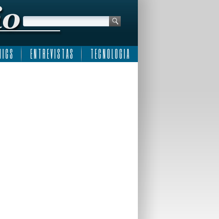
 I C S
E N T R E V I S T A S
T E C N O L O G I A