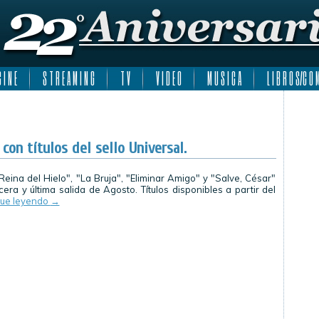
 I N E
S T R E A M I N G
T V
V I D E O
M U S I C A
L I B R O S/C O M
on títulos del sello Universal.
Reina del Hielo", "La Bruja", "Eliminar Amigo" y "Salve, César"
era y última salida de Agosto. Títulos disponibles a partir del
gue leyendo
→