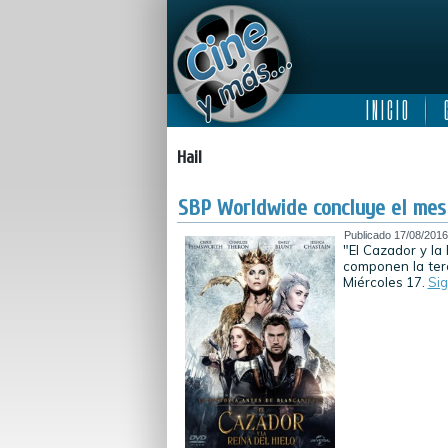
I N I C I O
C
Hail
SBP Worldwide concluye el mes c
Publicado
17/08/2016
"El Cazador y la 
componen la terc
Miércoles 17.
Si