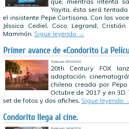
que, mientras intenta s
Yayita, ésta será tentad
el insistente Pepe Cortisona. Con las vo
Jéssica Cediel, Coco Legrand, Cristiá
Mammón.
Sigue leyendo
→
Primer avance de «Condorito La Pelícu
Publicado
30/10/2016
20th Century FOX lan
adaptación cinematográf
chilena creada por Pepo
Octubre de 2017 y en 3D.
set de fotos y dos afiches.
Sigue leyendo
Condorito llega al cine.
Publicado
14/04/2016