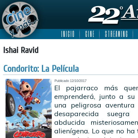
I N I C I O
C I N E
S T R E A M I N G
Ishai Ravid
Condorito: La Película
Publicado
12/10/2017
El pajarraco más queri
emprenderá, junto a su 
una peligrosa aventura
desaparecida suegra
abducida misteriosam
alienígena. Lo que no ha