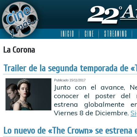
I N I C I O
C I N E
S T R E A M I N G
La Corona
Trailer de la segunda temporada de «
Publicado
15/11/2017
Junto con el avance, Ne
conocer el poster del 
estrena globalmente e
Viernes 8 de Diciembre.
S
Lo nuevo de «The Crown» se estrena 