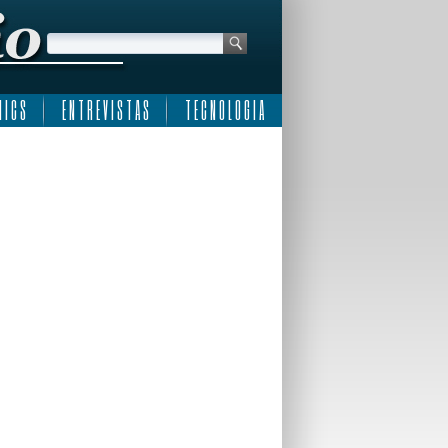
 I C S
E N T R E V I S T A S
T E C N O L O G I A