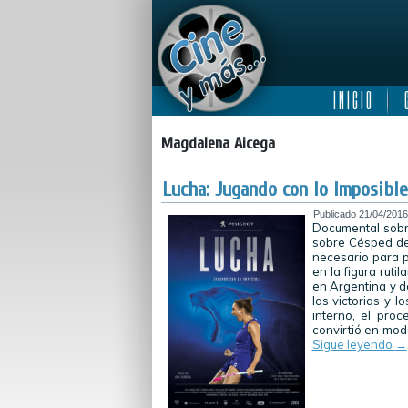
I N I C I O
C
Magdalena Aicega
Lucha: Jugando con lo Imposible
Publicado
21/04/2016
Documental sobr
sobre Césped del
necesario para p
en la figura rut
en Argentina y d
las victorias y l
interno, el pro
convirtió en mod
Sigue leyendo
→