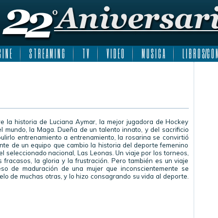
 I N E
S T R E A M I N G
T V
V I D E O
M U S I C A
L I B R O S/C O M
e la historia de Luciana Aymar, la mejor jugadora de Hockey
 mundo, la Maga. Dueña de un talento innato, y del sacrificio
ulirlo entrenamiento a entrenamiento, la rosarina se convirtió
ilante de un equipo que cambio la historia del deporte femenino
el seleccionado nacional, Las Leonas. Un viaje por los torneos,
os fracasos, la gloria y la frustración. Pero también es un viaje
ceso de maduración de una mujer que inconscientemente se
elo de muchas otras, y lo hizo consagrando su vida al deporte.