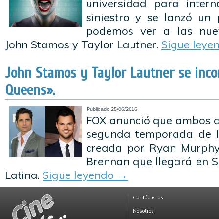
universidad para intern
siniestro y se lanzó un
podemos ver a las nuev
John Stamos y Taylor Lautner.
Sigue leye
John Stamos y Taylor Lautner se inc
Queens».
Publicado
25/06/2016
FOX anunció que ambos a
segunda temporada de l
creada por Ryan Murphy,
Brennan que llegará en 
Latina.
Sigue leyendo
→
Contáctenos
Nosotros