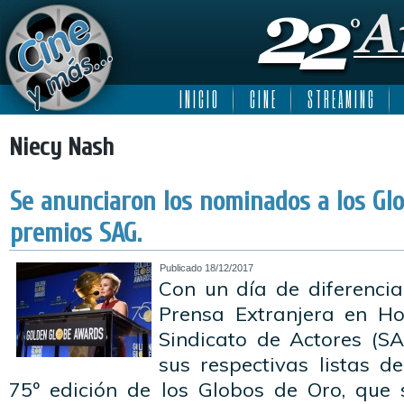
I N I C I O
C I N E
S T R E A M I N G
Niecy Nash
Se anunciaron los nominados a los Gl
premios SAG.
Publicado
18/12/2017
Con un día de diferencia
Prensa Extranjera en Ho
Sindicato de Actores (SA
sus respectivas listas 
75º edición de los Globos de Oro, que 