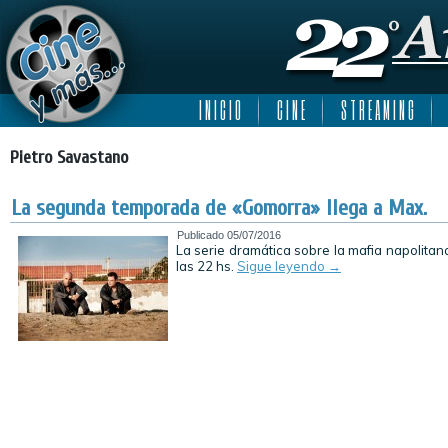
I N I C I O
C I N E
S T R E A M I N G
Pietro Savastano
La segunda temporada de «Gomorra» llega a Max.
Publicado
05/07/2016
La serie dramática sobre la mafia napolitana
las 22 hs.
Sigue leyendo
→