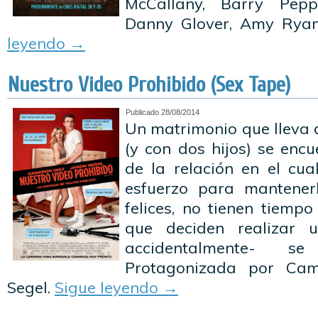
McCallany, Barry Peppe
Danny Glover, Amy Rya
leyendo
→
Nuestro Video Prohibido (Sex Tape)
Publicado
28/08/2014
Un matrimonio que lleva 
(y con dos hijos) se enc
de la relación en el cu
esfuerzo para mantenerl
felices, no tienen tiempo
que deciden realizar u
accidentalmente- se
Protagonizada por Ca
Segel.
Sigue leyendo
→