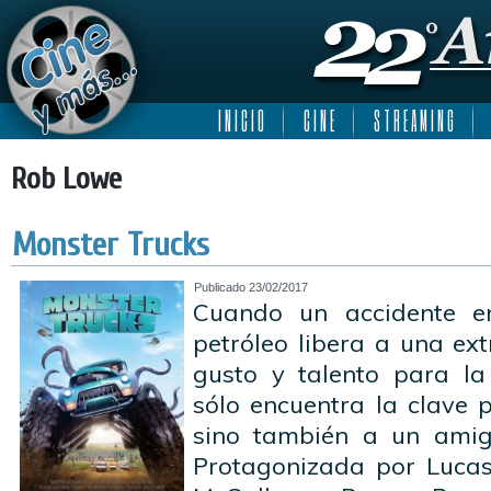
I N I C I O
C I N E
S T R E A M I N G
Rob Lowe
Monster Trucks
Publicado
23/02/2017
Cuando un accidente e
petróleo libera a una ex
gusto y talento para la
sólo encuentra la clave p
sino también a un amig
Protagonizada por Lucas 