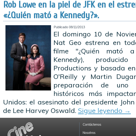
Rob Lowe en la piel de JFK en el estr
«¿Quién mató a Kennedy?».
Publicado
08/11/2013
El domingo 10 de Noviem
Nat Geo estrena en tod
filme "¿Quién mató a 
Kennedy), producid
Productions y basada en e
O'Reilly y Martin Dugar
preparación de uno
históricos más impacta
Unidos: el asesinato del presidente Joh
de Lee Harvey Oswald.
Sigue leyendo
→
Contáctenos
Nosotros