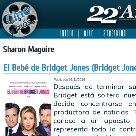
I N I C I O
C I N E
S T R E A M I N G
Sharon Maguire
El Bebé de Bridget Jones (Bridget Jon
Publicado
03/11/2016
Después de terminar su
Bridget está soltera nu
decide concentrarse 
productora de noticias.
conoce a un apuesto 
representa todo lo cont