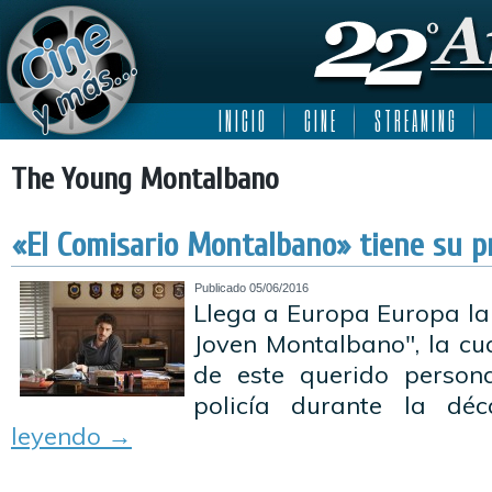
I N I C I O
C I N E
S T R E A M I N G
The Young Montalbano
«El Comisario Montalbano» tiene su p
Publicado
05/06/2016
Llega a Europa Europa la 
Joven Montalbano", la cua
de este querido person
policía durante la dé
leyendo
→