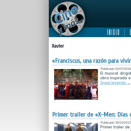
I N I C I O
C
Xavier
«Franciscus, una razón para viv
Publicado
01/07/2016
El musical diri
obra inspirada e
Sigue leyendo
→
Primer trailer de «X-Men: Días 
Publicado
30/10/2013
Primer trailer d