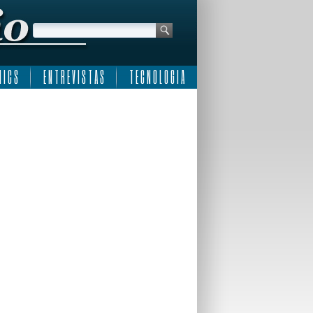
 I C S
E N T R E V I S T A S
T E C N O L O G I A