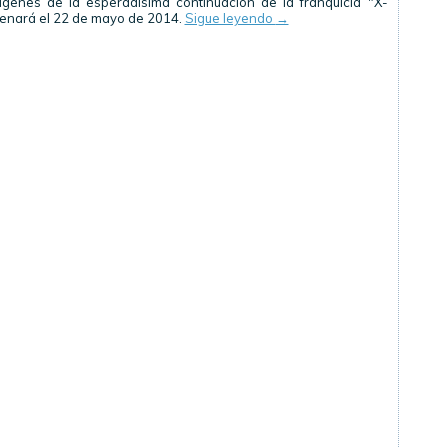
ágenes de la esperadísima continuación de la franquicia "X-
enará el 22 de mayo de 2014.
Sigue leyendo
→