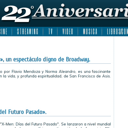
 I N E
S T R E A M I N G
T V
V I D E O
M U S I C A
L I B R O S/C O M
ir», un espectáculo digno de Broadway.
gido por Flavio Mendoza y Norma Aleandro, es una fascinante
n la vida, y profunda espiritualidad, de San Francisco de Asis.
del Futuro Pasado».
e "X-Men: Días del Futuro Pasado". Se lanzaron a nivel mundial