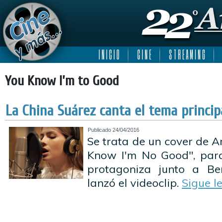
I N I C I O
C I N E
S T R E A M I N G
You Know I’m to Good
La China Suárez canta el tema principa
Publicado
24/04/2016
Se trata de un cover de 
Know I'm No Good", para
protagoniza junto a Be
lanzó el videoclip.
Sigue 