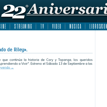
 I N E
S T R E A M I N G
T V
V I D E O
M U S I C A
L I B R O S/C O M
do de Riley».
 que continúa la historia de Cory y Topanga, los queridos
prendiendo a Vivir". Estreno el Sábado 13 de Septiembre a las
leyendo
→