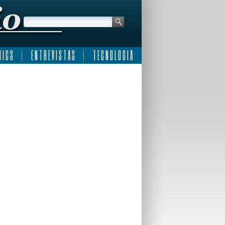
 I C S
E N T R E V I S T A S
T E C N O L O G I A