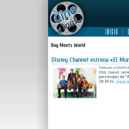
I N I C I O
C
Boy Meets World
Disney Channel estrena «El Mun
Publicado
12/09/2014
Una nueva serie
personajes de "A
18.30 hs.
Sigue 