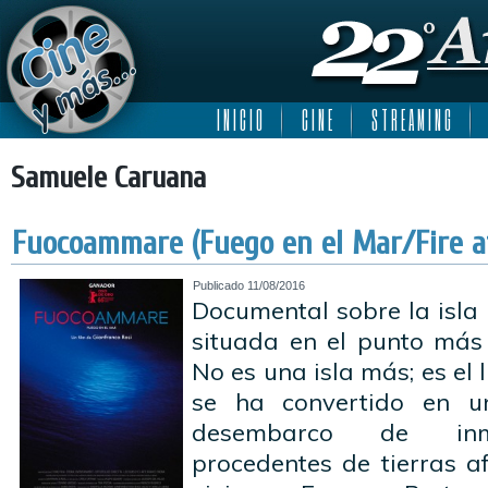
I N I C I O
C I N E
S T R E A M I N G
Samuele Caruana
Fuocoammare (Fuego en el Mar/Fire a
Publicado
11/08/2016
Documental sobre la isl
situada en el punto más 
No es una isla más; es el
se ha convertido en 
desembarco de inmi
procedentes de tierras a