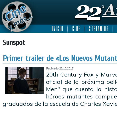
I N I C I O
C I N E
S T R E A M I N G
Sunspot
Primer trailer de «Los Nuevos Mutant
Publicado
23/10/2017
20th Century Fox y Marve
oficial de la próxima pel
Men" que cuenta la hist
héroes mutantes compues
graduados de la escuela de Charles Xavi