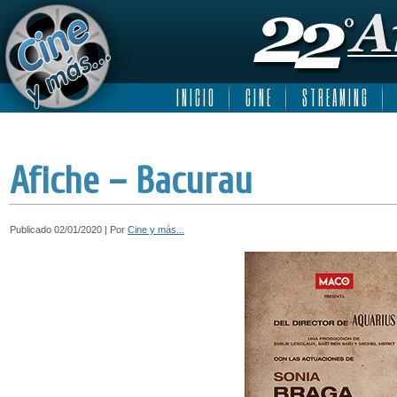
I N I C I O
C I N E
S T R E A M I N G
Afiche – Bacurau
Publicado
02/01/2020
|
Por
Cine y más...