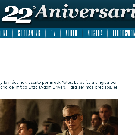
 I N E
S T R E A M I N G
T V
V I D E O
M U S I C A
L I B R O S/C O M
y la máquina», escrito por Brock Yates, La película dirigida por
ria del mítico Enzo (Adam Driver). Para ser más precisos, el