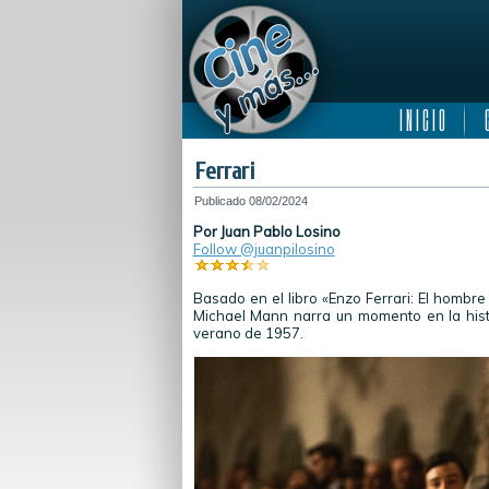
I N I C I O
C
Ferrari
Publicado
08/02/2024
Por Juan Pablo Losino
Follow @juanpilosino
Basado en el libro «Enzo Ferrari: El hombre 
Michael Mann narra un momento en la histo
verano de 1957.