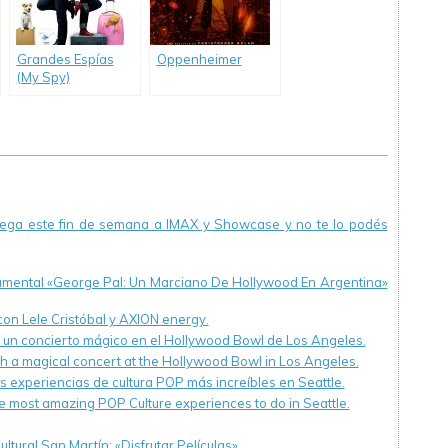
Grandes Espías
Oppenheimer
(My Spy)
llega este fin de semana a IMAX y Showcase y no te lo podés
cumental «George Pal: Un Marciano De Hollywood En Argentina»
 con Lele Cristóbal y AXION energy.
n un concierto mágico en el Hollywood Bowl de Los Angeles.
th a magical concert at the Hollywood Bowl in Los Angeles.
s experiencias de cultura POP más increíbles en Seattle.
e most amazing POP Culture experiences to do in Seattle.
ltural San Martín: «Disfrutar Películas».