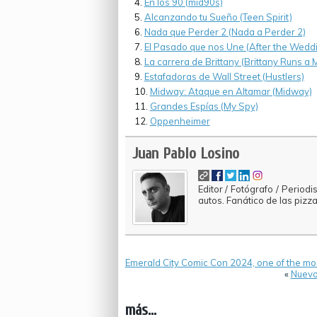
En los 90 (mid90s)
Alcanzando tu Sueño (Teen Spirit)
Nada que Perder 2 (Nada a Perder 2)
El Pasado que nos Une (After the Wedd
La carrera de Brittany (Brittany Runs a
Estafadoras de Wall Street (Hustlers)
Midway: Ataque en Altamar (Midway)
Grandes Espías (My Spy)
Oppenheimer
Juan Pablo Losino
Editor / Fotógrafo / Period
autos. Fanático de las pizza
Emerald City Comic Con 2024, one of the m
«
Nuevos
más...