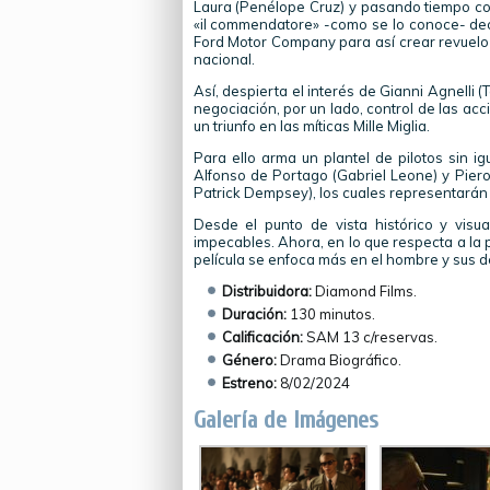
Laura (Penélope Cruz) y pasando tiempo con
«il commendatore» -como se lo conoce- deci
Ford Motor Company para así crear revuelo 
nacional.
Así, despierta el interés de Gianni Agnelli 
negociación, por un lado, control de las ac
un triunfo en las míticas Mille Miglia.
Para ello arma un plantel de pilotos sin i
Alfonso de Portago (Gabriel Leone) y Piero T
Patrick Dempsey), los cuales representarán a
Desde el punto de vista histórico y visual
impecables. Ahora, en lo que respecta a la 
película se enfoca más en el hombre y sus 
Distribuidora:
Diamond Films.
Duración:
130 minutos.
Calificación:
SAM 13 c/reservas.
Género:
Drama Biográfico.
Estreno:
8/02/2024
Galería de Imágenes