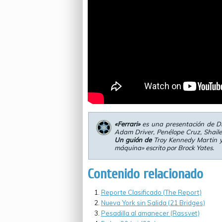
«Ferrari»
es una presentación de D
Adam Driver, Penélope Cruz, Shail
Un guión de
Troy Kennedy Martin y 
máquina» escrito por Brock Yates.
Contenido relacionado
Reporte Clasificado (The Report)
Nueva York sin Salida (21 Bridges)
Pesadilla al amanecer (Rassvet)