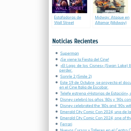
Estafadoras de
Midway: Ataque en
Wall Street
Altamar (Midway)
(Hustlers)
Noticias Recientes
Superman
¡Se viene la Fiesta del Cine!
«El Lago de los Cisnes» (Swan Lake) 
perder.
Sonríe 2 (Smile 2)
Este 19 de Octubre, se proyecta el do
en el Cine Italia de Escobar.
Telefe estrena «Historias de Estación»,
Disney celebró los años ’80s y ’90s co
Disney celebrated the ’80s and ’90s wi
Emerald City Comic Con 2024, una de la
Emerald City Comic Con 2024, one of th
Ferrari
Nuevos Cursos y Talleres en el Centro Cu