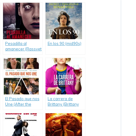
Pesadilla al
En los 90 (mid90s)
amanecer (Rassvet)
El Pasado que nos
La carrera de
Une (After the
Brittany (Brittany
Wedding)
Runs a Marathon)