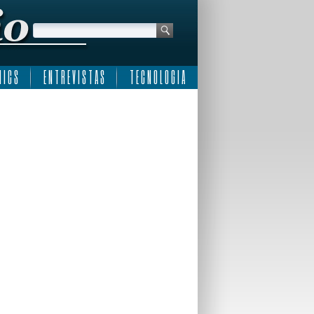
 I C S
E N T R E V I S T A S
T E C N O L O G I A