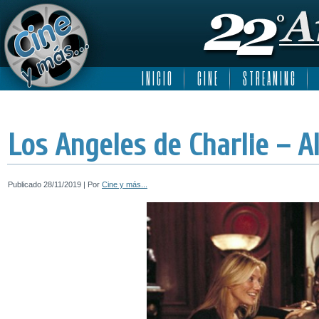
I N I C I O
C I N E
S T R E A M I N G
Los Angeles de Charlie – Al
Publicado
28/11/2019
|
Por
Cine y más...