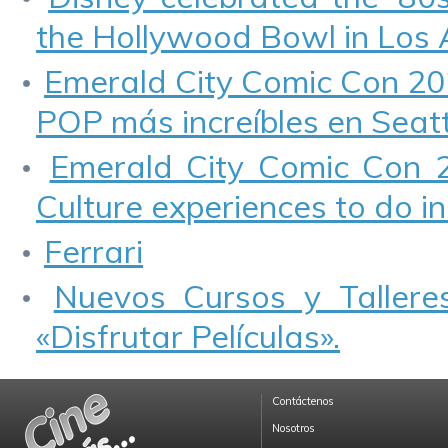
the Hollywood Bowl in Los 
Emerald City Comic Con 202
POP más increíbles en Seatt
Emerald City Comic Con 
Culture experiences to do in
Ferrari
Nuevos Cursos y Talleres
«Disfrutar Películas».
Contáctenos
Nosotros