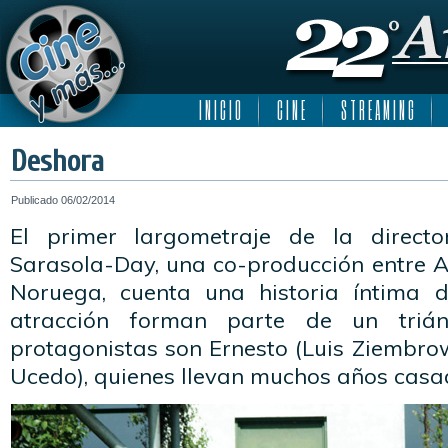
I N I C I O
C I N E
S T R E A M I N G
Deshora
Publicado
06/02/2014
El primer largometraje de la direct
Sarasola-Day, una co-producción entre A
Noruega, cuenta una historia íntima 
atracción forman parte de un triá
protagonistas son Ernesto (Luis Ziembro
Ucedo), quienes llevan muchos años casa