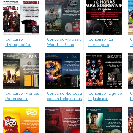
Concurso
Concurso «Jurassic
Concurso «12
C
«Deadpool 2».
World: El Reino
Horas para
T
Caído».
Sobrevivir: El
M
Inicio».
V
Concurso «Mentes
Concurso «La Casa
Concurso «Liga de
C
Poderosas».
con un Reloj en sus
la Justicia».
R
Paredes».
M