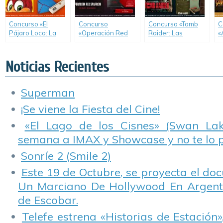
Concurso «El
Concurso
Concurso «Tomb
C
Pájaro Loco: La
«Operación Red
Raider: Las
«
Película».
Sparrow».
Aventuras de Lara
W
Croft».
Noticias Recientes
Superman
¡Se viene la Fiesta del Cine!
«El Lago de los Cisnes» (Swan Lake
semana a IMAX y Showcase y no te lo 
Sonríe 2 (Smile 2)
Este 19 de Octubre, se proyecta el do
Un Marciano De Hollywood En Argentin
de Escobar.
Telefe estrena «Historias de Estación»