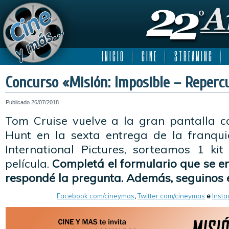
I N I C I O
C I N E
S T R E A M I N G
Concurso «Misión: Imposible – Reperc
Publicado
26/07/2018
Tom Cruise vuelve a la gran pantalla 
Hunt en la sexta entrega de la franqui
International Pictures, sorteamos 1 ki
película.
Completá el formulario que se e
respondé la pregunta. Además, seguinos e
Facebook.com/cineymas
,
Twitter.com/cineymas
e
Inst