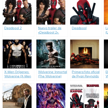
Deadpool 2
Nuevo trailer de
Deadpool
L
«Deadpool 2».
(
X-Men Orígenes:
Wolverine: Inmortal
Primera foto oficial
E
Wolverine (X-Men
(The Wolverine)
de Ryan Reynolds
W
Origins: Wolverine)
como Deadpool.
p
tr