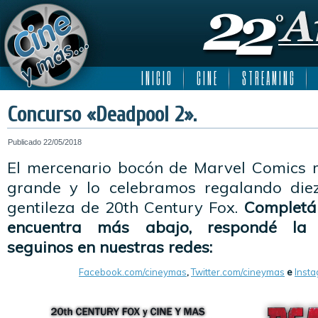
I N I C I O
C I N E
S T R E A M I N G
Concurso «Deadpool 2».
Publicado
22/05/2018
El mercenario bocón de Marvel Comics r
grande y lo celebramos regalando diez 
gentileza de 20th Century Fox.
Completá 
encuentra más abajo, respondé la 
seguinos en nuestras redes:
Facebook.com/cineymas
,
Twitter.com/cineymas
e
Inst