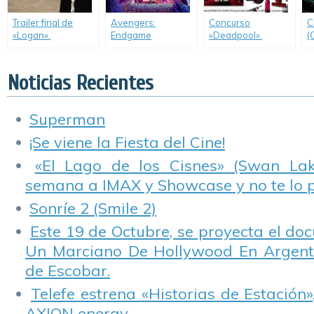
Trailer final de
Avengers:
Concurso
C
«Logan».
Endgame
«Deadpool».
(
Noticias Recientes
Superman
¡Se viene la Fiesta del Cine!
«El Lago de los Cisnes» (Swan Lake
semana a IMAX y Showcase y no te lo 
Sonríe 2 (Smile 2)
Este 19 de Octubre, se proyecta el do
Un Marciano De Hollywood En Argentin
de Escobar.
Telefe estrena «Historias de Estación»
AXION energy.