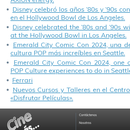
Disney celebró los años ’80s y ’90s co
en el Hollywood Bowl de Los Angeles.
Disney celebrated the ’80s and ’90s w
at the Hollywood Bowl in Los Angeles.
Emerald City Comic Con 2024, una de
cultura POP más increíbles en Seattle.
Emerald City Comic Con 2024, one 
POP Culture experiences to do in Seattl
Ferrari
Nuevos Cursos y Talleres en el Centro
«Disfrutar Películas».
Contáctenos
Nosotros