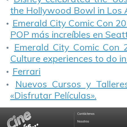
the Hollywood Bowl in Los 
Emerald City Comic Con 202
POP más increíbles en Seatt
Emerald City Comic Con 
Culture experiences to do in
Ferrari
Nuevos Cursos y Talleres
«Disfrutar Películas».
Contáctenos
Nosotros