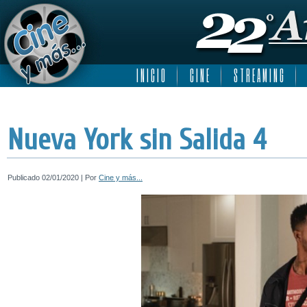
I N I C I O
C I N E
S T R E A M I N G
Nueva York sin Salida 4
Publicado
02/01/2020
|
Por
Cine y más...