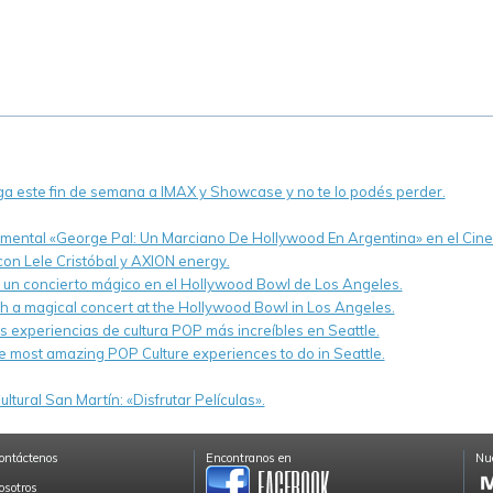
ega este fin de semana a IMAX y Showcase y no te lo podés perder.
umental «George Pal: Un Marciano De Hollywood En Argentina» en el Cine I
 con Lele Cristóbal y AXION energy.
n un concierto mágico en el Hollywood Bowl de Los Angeles.
th a magical concert at the Hollywood Bowl in Los Angeles.
s experiencias de cultura POP más increíbles en Seattle.
e most amazing POP Culture experiences to do in Seattle.
ltural San Martín: «Disfrutar Películas».
ontáctenos
Encontranos en
Nue
osotros