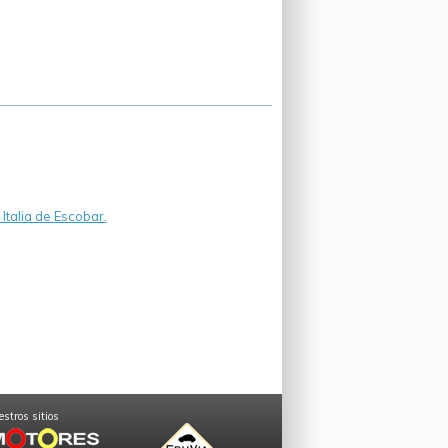
talia de Escobar.
stros sitios