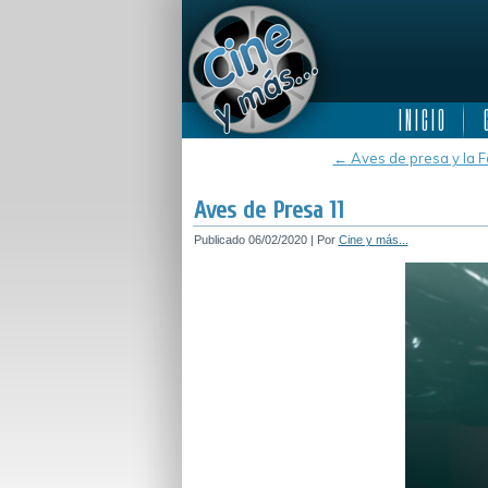
I N I C I O
C
←
Aves de presa y la F
Aves de Presa 11
Publicado
06/02/2020
|
Por
Cine y más...