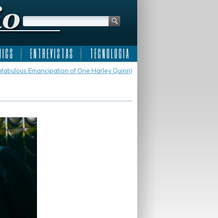
 I C S
E N T R E V I S T A S
T E C N O L O G I A
ntabulous Emancipation of One Harley Quinn)