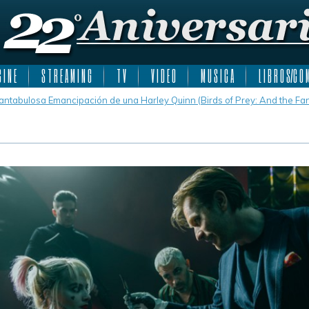
 I N E
S T R E A M I N G
T V
V I D E O
M U S I C A
L I B R O S/C O M
antabulosa Emancipación de una Harley Quinn (Birds of Prey: And the Fa