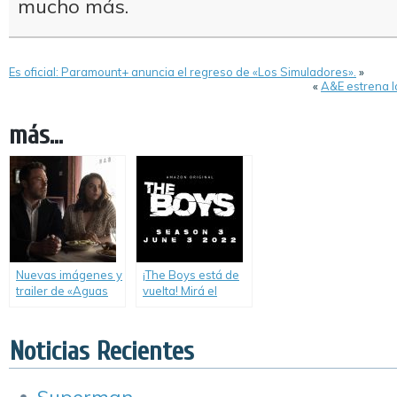
mucho más.
Es oficial: Paramount+ anuncia el regreso de «Los Simuladores».
»
«
A&E estrena la
más...
Nuevas imágenes y
¡The Boys está de
trailer de «Aguas
vuelta! Mirá el
Profundas», el
primer teaser de la
thriller erótico
tercera temporada.
protagonizado por
Noticias Recientes
Ben Affleck y Ana
de Armas.