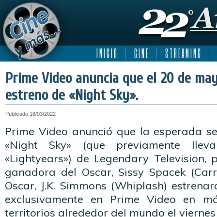
I N I C I O
C I N E
S T R E A M I N G
Prime Video anuncia que el 20 de may
estreno de «Night Sky».
Publicado
18/03/2022
Prime Video anunció que la esperada se
«Night Sky» (que previamente lle
«Lightyears») de Legendary Television, 
ganadora del Oscar, Sissy Spacek (Carr
Oscar, J.K. Simmons (Whiplash) estrenar
exclusivamente en Prime Video en m
territorios alrededor del mundo el vierne