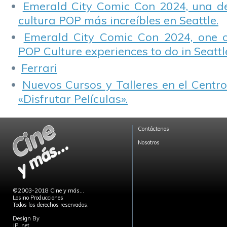
Emerald City Comic Con 2024, una de
cultura POP más increíbles en Seattle.
Emerald City Comic Con 2024, one 
POP Culture experiences to do in Seattl
Ferrari
Nuevos Cursos y Talleres en el Centro
«Disfrutar Películas».
Contáctenos
Nosotros
©2003-2018 Cine y más...
Losino Producciones
Todos los derechos reservados.
Design By
JPLnet