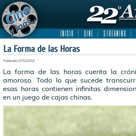
I N I C I O
C I N E
S T R E A M I N G
La Forma de las Horas
Publicado
07/11/2019
La forma de las horas cuenta la cró
amoroso. Todo lo que sucede transcurr
esas horas contienen infinitas dimensio
en un juego de cajas chinas.