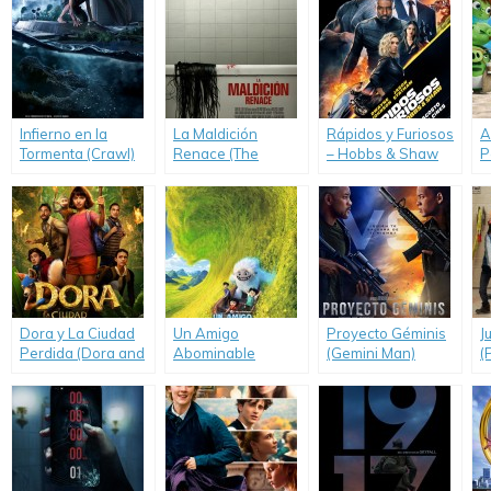
Infierno en la
La Maldición
Rápidos y Furiosos
A
Tormenta (Crawl)
Renace (The
– Hobbs & Shaw
P
Grudge)
(Hobbs and Shaw)
B
Dora y La Ciudad
Un Amigo
Proyecto Géminis
J
Perdida (Dora and
Abominable
(Gemini Man)
(
the Lost City of
(Abominable)
Gold)