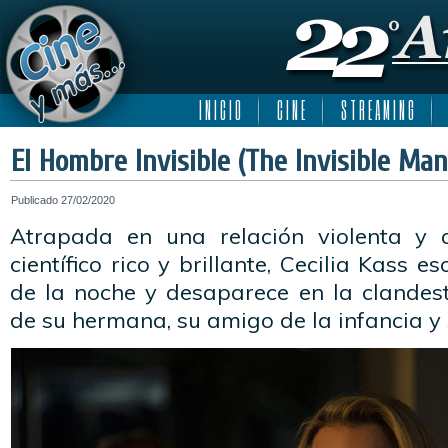
I N I C I O
C I N E
S T R E A M I N G
El Hombre Invisible (The Invisible Man
Publicado
27/02/2020
Atrapada en una relación violenta y 
científico rico y brillante, Cecilia Kass 
de la noche y desaparece en la clandes
de su hermana, su amigo de la infancia y 