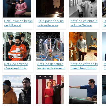
Rob Lowe en la piel
¿Qué pasaría si un
Nat Geo celebra la
D
de JFK en el
país entero se
vida de Nelson
l
estreno de Nat Geo
quedara sin
Mandela y estrena
d
«¿Quién mató a
energía eléctrica
«Mandela: Su Vida
G
Kennedy?».
durante 10 días?
y su Legado».
R
Nat Geo te lo
“
muestra en «El
m
Gran Apagón».
Nat Geo estrena
Nat Geo desafía a
Nat Geo estrena la
M
«Arrepentidos»,
los espectadores a
nueva temporada
p
una nueva
predecir resultados
de «Juegos
G
producción original
de experimentos
Mentales».
sobre personas
callejeros en la
que tomaron una
nueva serie: «No
mala decisión en el
Tan Obvio».
momento
equivocado.