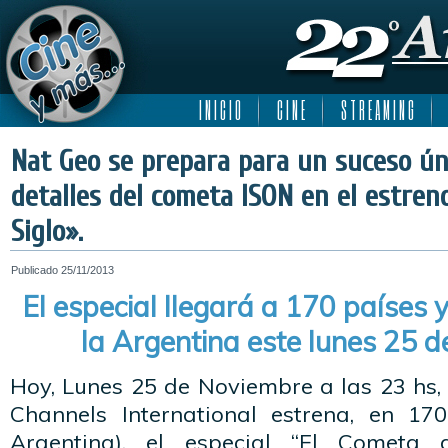
I N I C I O
C I N E
S T R E A M I N G
Nat Geo se prepara para un suceso úni
detalles del cometa ISON en el estren
Siglo».
Publicado
25/11/2013
El especial llegará a 170 países 
la Argentina este lunes 25 
Hoy, Lunes 25 de Noviembre a las 23 hs,
Channels International estrena, en 170
Argentina), el especial “El Cometa 