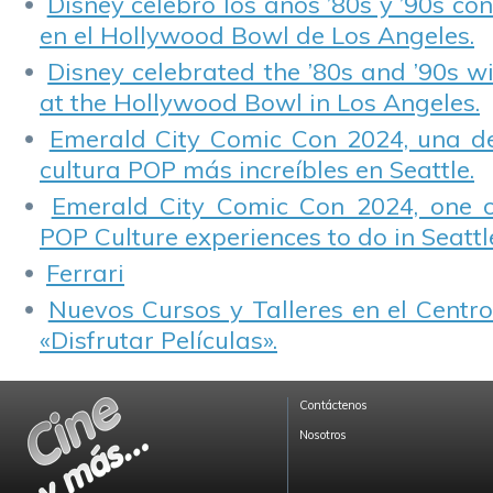
Disney celebró los años ’80s y ’90s co
en el Hollywood Bowl de Los Angeles.
Disney celebrated the ’80s and ’90s w
at the Hollywood Bowl in Los Angeles.
Emerald City Comic Con 2024, una de
cultura POP más increíbles en Seattle.
Emerald City Comic Con 2024, one 
POP Culture experiences to do in Seattl
Ferrari
Nuevos Cursos y Talleres en el Centro
«Disfrutar Películas».
Contáctenos
Nosotros