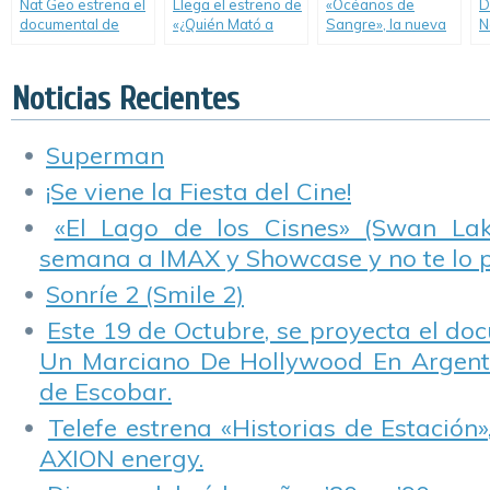
Nat Geo estrena el
Llega el estreno de
«Océanos de
D
documental de
«¿Quién Mató a
Sangre», la nueva
N
Leonardo DiCaprio
Reagan?».
serie de Nat Geo.
G
sobre el cambio
C
climático.
Noticias Recientes
Superman
¡Se viene la Fiesta del Cine!
«El Lago de los Cisnes» (Swan Lake
semana a IMAX y Showcase y no te lo 
Sonríe 2 (Smile 2)
Este 19 de Octubre, se proyecta el do
Un Marciano De Hollywood En Argentin
de Escobar.
Telefe estrena «Historias de Estación»
AXION energy.