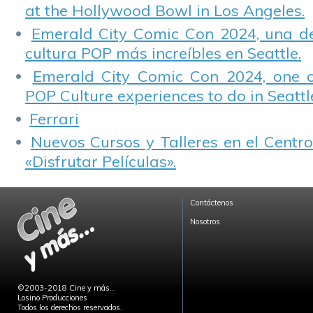
at the Hollywood Bowl in Los Angeles.
Emerald City Comic Con 2024, una de
cultura POP más increíbles en Seattle.
Emerald City Comic Con 2024, one 
POP Culture experiences to do in Seattl
Ferrari
Nuevos Cursos y Talleres en el Centro
«Disfrutar Películas».
Contáctenos
Nosotros
©2003-2018 Cine y más...
Losino Producciones
Todos los derechos reservados.