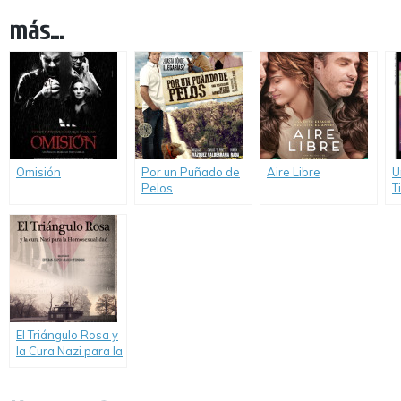
más...
Omisión
Por un Puñado de
Aire Libre
U
Pelos
T
El Triángulo Rosa y
la Cura Nazi para la
Homosexualidad