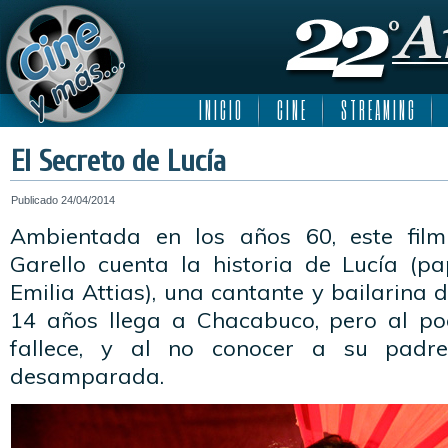
I N I C I O
C I N E
S T R E A M I N G
El Secreto de Lucía
Publicado
24/04/2014
Ambientada en los años 60, este film
Garello cuenta la historia de Lucía (pa
Emilia Attias), una cantante y bailarina 
14 años llega a Chacabuco, pero al p
fallece, y al no conocer a su padre
desamparada.