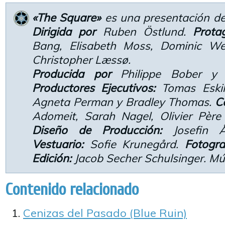
«The Square»
es una presentación de
Dirigida por
Ruben Östlund.
Prota
Bang, Elisabeth Moss, Dominic We
Christopher Læssø.
Producida por
Philippe Bober y 
Productores Ejecutivos:
Tomas Eskils
Agneta Perman y Bradley Thomas.
Co
Adomeit, Sarah Nagel, Olivier Père
Diseño de Producción:
Josefin Å
Vestuario:
Sofie Krunegård.
Fotograf
Edición:
Jacob Secher Schulsinger. Mús
Contenido relacionado
Cenizas del Pasado (Blue Ruin)