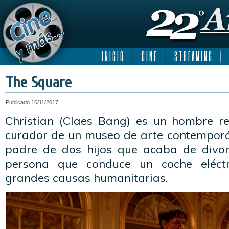
I N I C I O
C I N E
S T R E A M I N G
The Square
Publicado
16/11/2017
Christian (Claes Bang) es un hombre r
curador de un museo de arte contemporán
padre de dos hijos que acaba de divorc
persona que conduce un coche eléctr
grandes causas humanitarias.