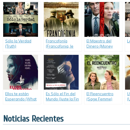
A Thousand Times
Good Night)
Sólo la Verdad
Francofonía
El Maestro del
L
(Truth)
(Francofonia, le
Dinero (Money
Louvre sous
Monster)
l’Occupation)
Ellos te están
Es Sólo el Fin del
El Reencuentro
U
Esperando (What
Mundo (Juste la Fin
(Sage Femme)
(
We Become)
du Monde)
Noticias Recientes