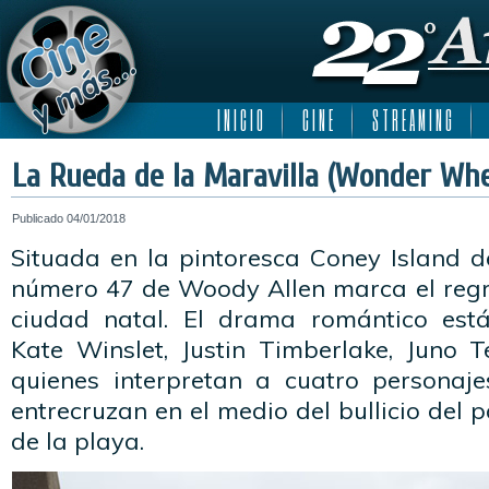
I N I C I O
C I N E
S T R E A M I N G
La Rueda de la Maravilla (Wonder Whe
Publicado
04/01/2018
Situada en la pintoresca Coney Island de
número 47 de Woody Allen marca el regr
ciudad natal. El drama romántico est
Kate Winslet, Justin Timberlake, Juno T
quienes interpretan a cuatro personaje
entrecruzan en el medio del bullicio del 
de la playa.