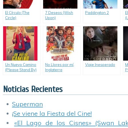
El Círculo (The
7 Deseos (Wish
Paddington 2
E
Circle)
Upon)
(
Un Nuevo Camino
No Llores por mí,
Viaje Inesperado
M
(Please Stand By)
Inglaterra
P
Noticias Recientes
Superman
¡Se viene la Fiesta del Cine!
«El Lago de los Cisnes» (Swan Lake