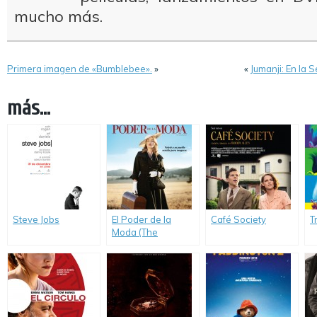
mucho más.
Primera imagen de «Bumblebee».
»
«
Jumanji: En la 
más...
Steve Jobs
El Poder de la
Café Society
T
Moda (The
Dressmaker)