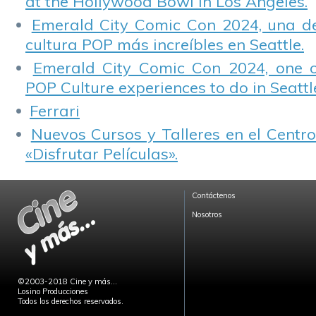
at the Hollywood Bowl in Los Angeles.
Emerald City Comic Con 2024, una de
cultura POP más increíbles en Seattle.
Emerald City Comic Con 2024, one 
POP Culture experiences to do in Seattl
Ferrari
Nuevos Cursos y Talleres en el Centro
«Disfrutar Películas».
Contáctenos
Nosotros
©2003-2018 Cine y más...
Losino Producciones
Todos los derechos reservados.