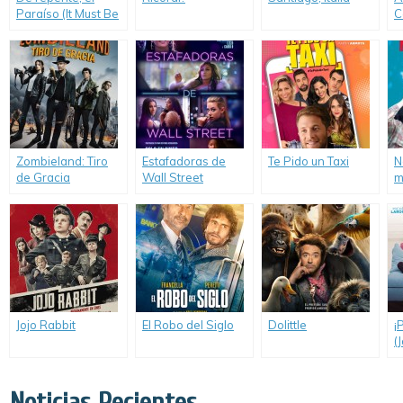
Paraíso (It Must Be
C
Heaven)
Zombieland: Tiro
Estafadoras de
Te Pido un Taxi
N
de Gracia
Wall Street
m
(Zombieland:
(Hustlers)
Double Tap)
Jojo Rabbit
El Robo del Siglo
Dolittle
¡
(
Noticias Recientes