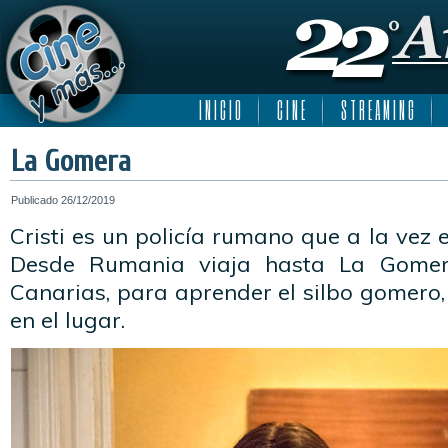
I N I C I O
C I N E
S T R E A M I N G
La Gomera
Publicado
26/12/2019
Cristi es un policía rumano que a la vez 
Desde Rumania viaja hasta La Gomera
Canarias, para aprender el silbo gomero,
en el lugar.