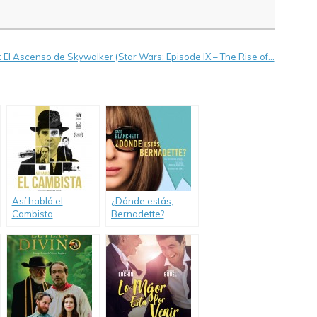
 El Ascenso de Skywalker (Star Wars: Episode IX – The Rise of…
Así habló el
¿Dónde estás,
Cambista
Bernadette?
(Where’d You Go,
Bernadette)