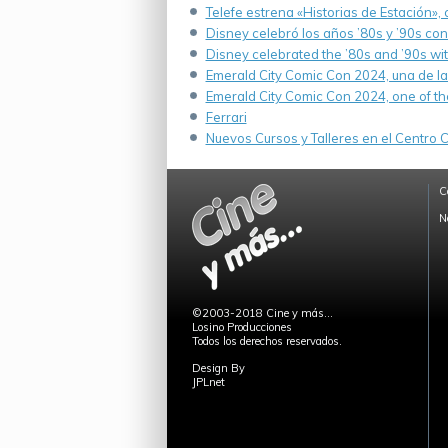
Telefe estrena «Historias de Estación»,
Disney celebró los años ’80s y ’90s co
Disney celebrated the ’80s and ’90s wi
Emerald City Comic Con 2024, una de la
Emerald City Comic Con 2024, one of th
Ferrari
Nuevos Cursos y Talleres en el Centro Cu
C
N
©2003-2018 Cine y más...
Losino Producciones
Todos los derechos reservados.
Design By
JPLnet