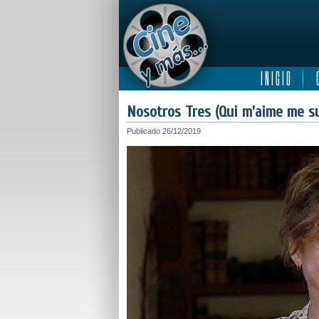
I N I C I O
C
Nosotros Tres (Qui m’aime me su
Publicado
26/12/2019