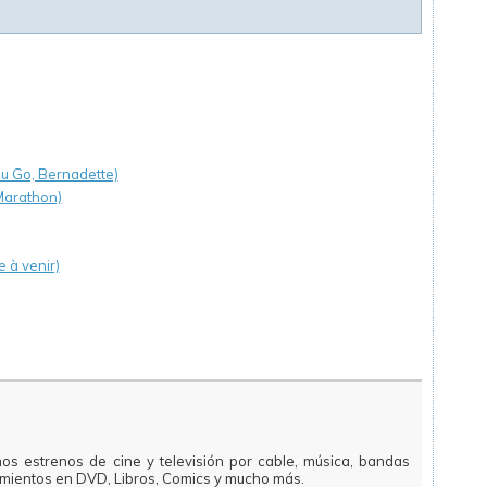
u Go, Bernadette)
 Marathon)
e à venir)
mos estrenos de cine y televisión por cable, música, bandas
amientos en DVD, Libros, Comics y mucho más.