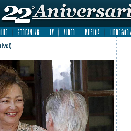
 I N E
S T R E A M I N G
T V
V I D E O
M U S I C A
L I B R O S/C O M
ive!)