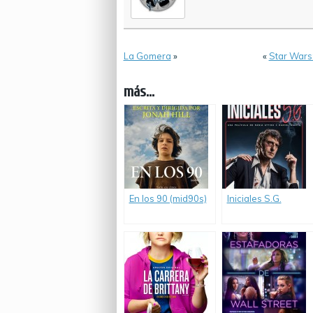
La Gomera
»
«
Star Wars:
más...
En los 90 (mid90s)
Iniciales S.G.