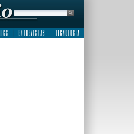
 I C S
E N T R E V I S T A S
T E C N O L O G I A