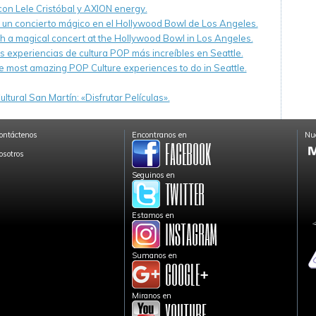
 con Lele Cristóbal y AXION energy.
n un concierto mágico en el Hollywood Bowl de Los Angeles.
th a magical concert at the Hollywood Bowl in Los Angeles.
s experiencias de cultura POP más increíbles en Seattle.
e most amazing POP Culture experiences to do in Seattle.
ltural San Martín: «Disfrutar Películas».
ontáctenos
Encontranos en
Nue
osotros
Seguinos en
Estamos en
Sumanos en
Miranos en