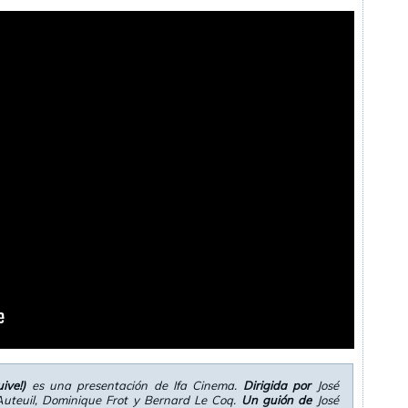
ive!)
es una presentación de Ifa Cinema.
Dirigida por
José
uteuil, Dominique Frot y Bernard Le Coq.
Un guión de
José