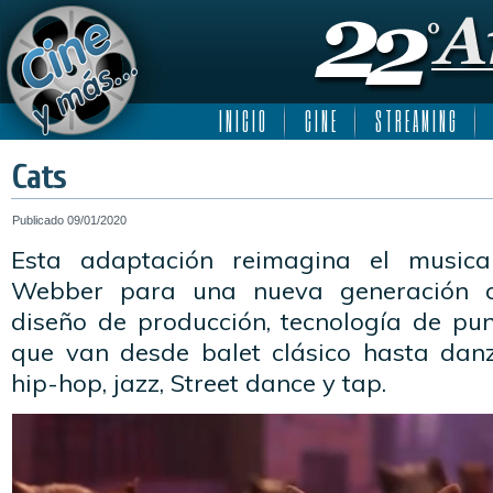
I N I C I O
C I N E
S T R E A M I N G
Cats
Publicado
09/01/2020
Esta adaptación reimagina el music
Webber para una nueva generación c
diseño de producción, tecnología de pun
que van desde balet clásico hasta dan
hip-hop, jazz, Street dance y tap.