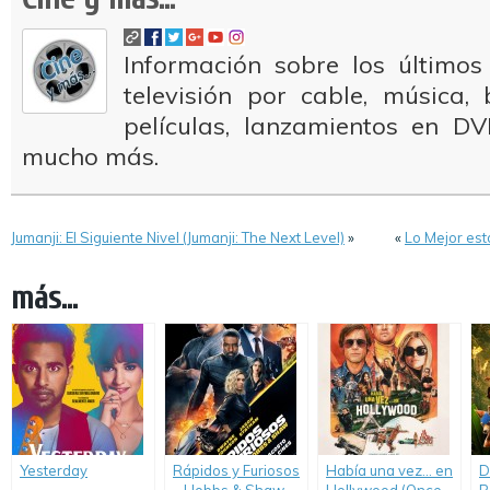
Información sobre los últimos
televisión por cable, música
películas, lanzamientos en DV
mucho más.
Jumanji: El Siguiente Nivel (Jumanji: The Next Level)
»
«
Lo Mejor está
más...
Yesterday
Rápidos y Furiosos
Había una vez… en
D