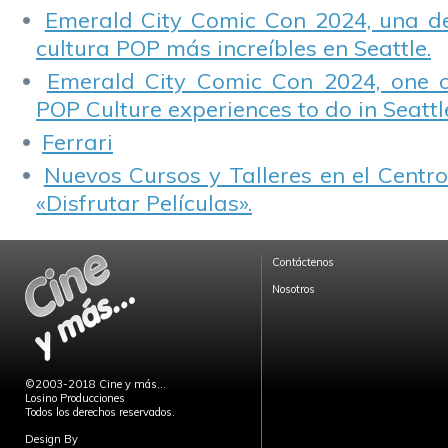
Emerald City Comic Con 2024, una de
cultura POP más increíbles en Seattle.
Emerald City Comic Con 2024, one 
POP Culture experiences to do in Seattl
Ferrari
Nuevos Cursos y Talleres en el Centro
«Disfrutar Películas».
Contáctenos
Nosotros
©2003-2018 Cine y más...
Losino Producciones
Todos los derechos reservados.
Design By