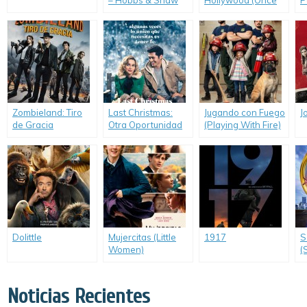
– Hobbs & Shaw
Hollywood (Once
P
(Hobbs and Shaw)
upon a time… in
t
Hollywood)
G
Zombieland: Tiro
Last Christmas:
Jugando con Fuego
J
de Gracia
Otra Oportunidad
(Playing With Fire)
(Zombieland:
para Amar (Last
Double Tap)
Christmas)
Dolittle
Mujercitas (Little
1917
S
Women)
(
H
Noticias Recientes