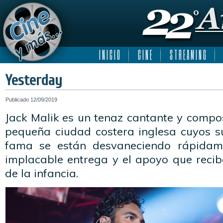
I N I C I O
C I N E
S T R E A M I N G
Yesterday
Publicado
12/09/2019
Jack Malik es un tenaz cantante y compo
pequeña ciudad costera inglesa cuyos s
fama se están desvaneciendo rápidam
implacable entrega y el apoyo que reci
de la infancia.