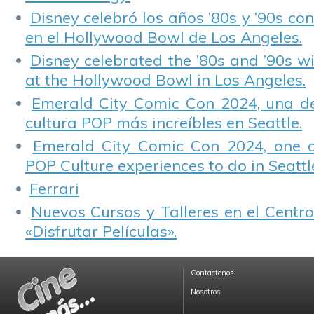
Disney celebró los años ’80s y ’90s co
en el Hollywood Bowl de Los Angeles.
Disney celebrated the ’80s and ’90s w
at the Hollywood Bowl in Los Angeles.
Emerald City Comic Con 2024, una de
cultura POP más increíbles en Seattle.
Emerald City Comic Con 2024, one 
POP Culture experiences to do in Seattl
Ferrari
Nuevos Cursos y Talleres en el Centro
«Disfrutar Películas».
Contáctenos
Nosotros