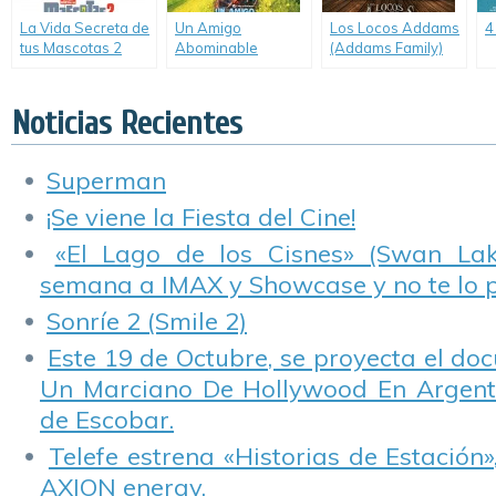
La Vida Secreta de
Un Amigo
Los Locos Addams
4
tus Mascotas 2
Abominable
(Addams Family)
(The Secret Life of
(Abominable)
Pets 2)
Noticias Recientes
Superman
¡Se viene la Fiesta del Cine!
«El Lago de los Cisnes» (Swan Lake
semana a IMAX y Showcase y no te lo 
Sonríe 2 (Smile 2)
Este 19 de Octubre, se proyecta el do
Un Marciano De Hollywood En Argentin
de Escobar.
Telefe estrena «Historias de Estación»
AXION energy.