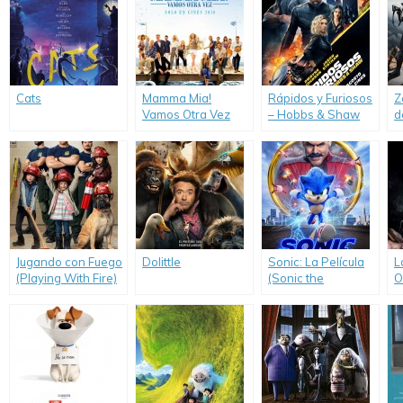
Cats
Mamma Mia!
Rápidos y Furiosos
Z
Vamos Otra Vez
– Hobbs & Shaw
d
(Mamma Mia! Here
(Hobbs and Shaw)
(
We Go Again)
D
Jugando con Fuego
Dolittle
Sonic: La Película
L
(Playing With Fire)
(Sonic the
O
Hedgehog)
H