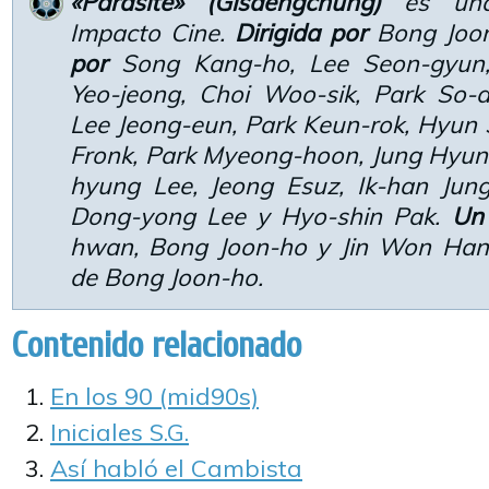
«Parasite» (Gisaengchung)
es una 
Impacto Cine.
Dirigida por
Bong Joo
por
Song Kang-ho, Lee Seon-gyun, 
Yeo-jeong, Choi Woo-sik, Park So-
Lee Jeong-eun, Park Keun-rok, Hyun
Fronk, Park Myeong-hoon, Jung Hyun-j
hyung Lee, Jeong Esuz, Ik-han Jun
Dong-yong Lee y Hyo-shin Pak.
Un
hwan, Bong Joon-ho y Jin Won Han,
de Bong Joon-ho.
Contenido relacionado
En los 90 (mid90s)
Iniciales S.G.
Así habló el Cambista