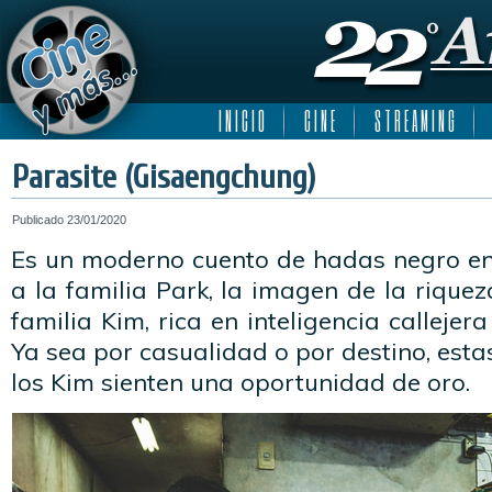
I N I C I O
C I N E
S T R E A M I N G
Parasite (Gisaengchung)
Publicado
23/01/2020
Es un moderno cuento de hadas negro e
a la familia Park, la imagen de la riquez
familia Kim, rica en inteligencia calleje
Ya sea por casualidad o por destino, esta
los Kim sienten una oportunidad de oro.