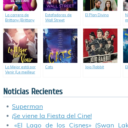
La carrera de
Estafadoras de
El Plan Divino
N
Brittany (Brittany
Wall Street
m
Runs a Marathon)
(Hustlers)
Lo Mejor está por
Cats
Jojo Rabbit
E
Venir (Le meilleur
reste à venir)
Noticias Recientes
Superman
¡Se viene la Fiesta del Cine!
«El Lago de los Cisnes» (Swan Lake