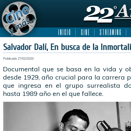
I N I C I O
C I N E
S T R E A M I N G
Salvador Dalí, En busca de la Inmortal
Publicado
27/02/2020
Documental que se basa en la vida y o
desde 1929, año crucial para la carrera p
que ingresa en el grupo surrealista d
hasta 1989 año en el que fallece.