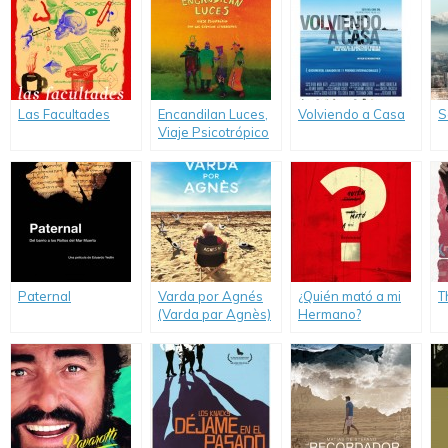
Las Facultades
Encandilan Luces,
Volviendo a Casa
S
Viaje Psicotrópico
con Los Síquicos
Litoraleños
Paternal
Varda por Agnés
¿Quién mató a mi
T
(Varda par Agnès)
Hermano?