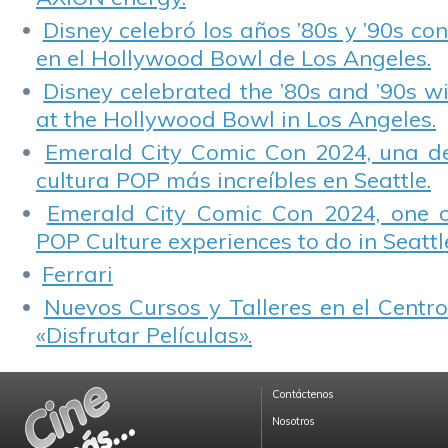
Disney celebró los años ’80s y ’90s co
en el Hollywood Bowl de Los Angeles.
Disney celebrated the ’80s and ’90s w
at the Hollywood Bowl in Los Angeles.
Emerald City Comic Con 2024, una de
cultura POP más increíbles en Seattle.
Emerald City Comic Con 2024, one 
POP Culture experiences to do in Seattl
Ferrari
Nuevos Cursos y Talleres en el Centro
«Disfrutar Películas».
Contáctenos
Nosotros