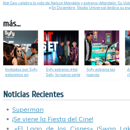
Nat Geo celebra la vida de Nelson Mandela y estrena «Mandela: Su Vid
«
En Diciembre, Studio Universal dedica su es
más...
Invitados por Syfy,
Syfy estrena «Hot
Syfy estrena las
A
estuvimos en
Set», la nueva serie
nuevas
«
Argentina Comic-
que romperá los
temporadas de
R
Con.
límites de la
«Best Ink» y «Face
e
creatividad y la
Off».
L
Noticias Recientes
imaginación.
Superman
¡Se viene la Fiesta del Cine!
«El Lago de los Cisnes» (Swan Lake