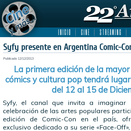
I N I C I O
C I N E
S T R E A M I N G
Syfy presente en Argentina Comic-Con
Publicado
12/12/2013
La primera edición de la mayor
cómics y cultura pop tendrá luga
del 12 al 15 de Dici
Syfy, el canal que invita a imagina
celebración de las artes populares parti
edición de Comic-Con en el país, of
exclusivo dedicado a su serie «Face-Off»,