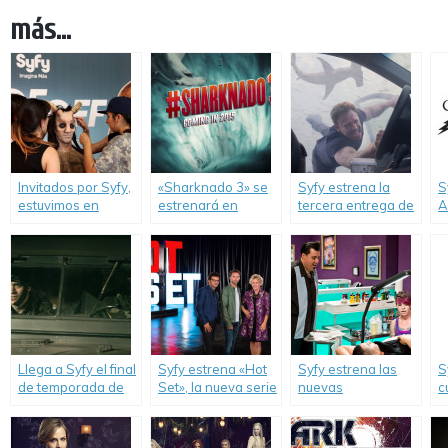
más...
Invitados por Syfy,
«Sharknado 3» se
Syfy estrena la
S
estuvimos en
estrenará en
tercera entrega de
A
Argentina Comic-
simultáneo en
«Sharknado».
C
Con.
Estados Unidos y
Latinoamérica.
Llega a Syfy el final
Syfy estrena «Hot
Syfy estrena las
S
de temporada de
Set», la nueva serie
nuevas
c
«Paranormal
que romperá los
temporadas de
d
Witness».
límites de la
«Best Ink» y «Face
L
creatividad y la
Off».