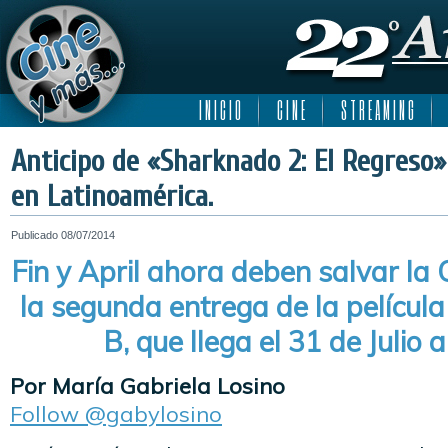
I N I C I O
C I N E
S T R E A M I N G
Anticipo de «Sharknado 2: El Regreso
en Latinoamérica.
Publicado
08/07/2014
Fin y April ahora deben salvar l
la segunda entrega de la película 
B, que llega el 31 de Julio a
Por María Gabriela Losino
Follow @gabylosino