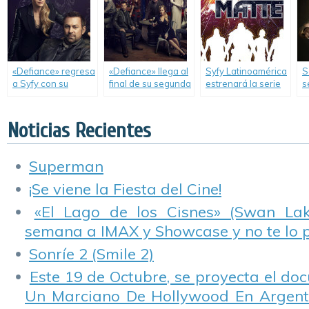
imaginación.
«Defiance» regresa
«Defiance» llega al
Syfy Latinoamérica
S
a Syfy con su
final de su segunda
estrenará la serie
s
segunda
temporada.
original «Dark
d
temporada.
Matter».
A
c
Noticias Recientes
D
Superman
¡Se viene la Fiesta del Cine!
«El Lago de los Cisnes» (Swan Lake
semana a IMAX y Showcase y no te lo 
Sonríe 2 (Smile 2)
Este 19 de Octubre, se proyecta el do
Un Marciano De Hollywood En Argentin