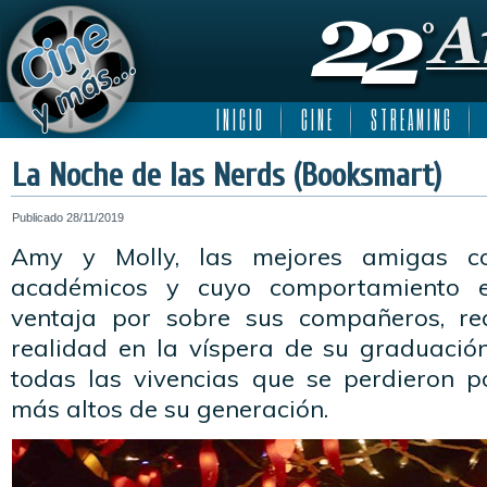
I N I C I O
C I N E
S T R E A M I N G
La Noche de las Nerds (Booksmart)
Publicado
28/11/2019
Amy y Molly, las mejores amigas c
académicos y cuyo comportamiento e
ventaja por sobre sus compañeros, re
realidad en la víspera de su graduació
todas las vivencias que se perdieron p
más altos de su generación.