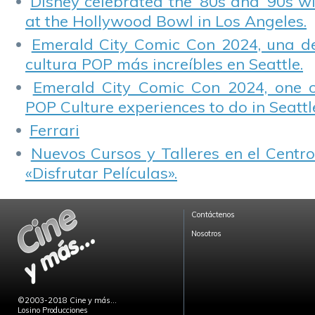
Disney celebrated the ’80s and ’90s w
at the Hollywood Bowl in Los Angeles.
Emerald City Comic Con 2024, una de
cultura POP más increíbles en Seattle.
Emerald City Comic Con 2024, one 
POP Culture experiences to do in Seattl
Ferrari
Nuevos Cursos y Talleres en el Centro
«Disfrutar Películas».
Contáctenos
Nosotros
©2003-2018 Cine y más...
Losino Producciones