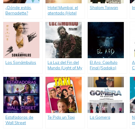
¿Dónde estás,
Hotel Mumbai: el
Shalom Taiwan
I
Bernadette?
atentado (Hotel
(Where’d You Go,
Mumbai)
Bernadette)
Los Sonámbulos
La Luz del Fin del
El Aro: Capítulo
A
Mundo (Light of My
Final (Sadako)
C
Life)
Estafadoras de
Te Pido un Taxi
La Gomera
N
Wall Street
m
(Hustlers)