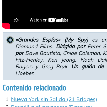
«Grandes Espías» (My Spy)
es una
Diamond Films.
Dirigida por
Peter S
por
Dave Bautista, Chloe Coleman, Kr
Fitz-Henley, Ken Jeong, Noah Da
Rogers y Greg Bryk.
Un guión de
E
Hoeber.
Contenido relacionado
Nueva York sin Salida (21 Bridges)