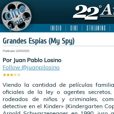
I N I C I O
C I N E
S T R E A M I N G
Grandes Espías (My Spy)
Publicado
12/03/2020
Por Juan Pablo Losino
Follow @juanpilosino
Viendo la cantidad de películas famil
oficiales de la ley o agentes secretos
rodeados de niños y criminales, co
detective en el Kinder» (Kindergarten C
Arnold Schwarzenegger en 1990, juro 