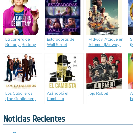
La carrera de
Estafadoras de
Midway: Ataque en
S
Brittany (Brittany
Wall Street
Altamar (Midway)
(
Runs a Marathon)
(Hustlers)
H
Los Caballeros
Así habló el
Jojo Rabbit
A
(The Gentlemen)
Cambista
F
E
u
(
Noticias Recientes
t
E
O