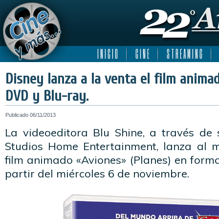
I N I C I O
C I N E
S T R E A M I N G
Disney lanza a la venta el film anima
DVD y Blu-ray.
Publicado
06/11/2013
La videoeditora Blu Shine, a través de 
Studios Home Entertainment, lanza al 
film animado «Aviones» (Planes) en form
partir del miércoles 6 de noviembre.