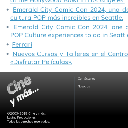
at the Hollywood Bowl in Los Angeles.
Emerald City Comic Con 2024, una de
cultura POP más increíbles en Seattle.
Emerald City Comic Con 2024, one 
POP Culture experiences to do in Seattl
Ferrari
Nuevos Cursos y Talleres en el Centro
«Disfrutar Películas».
Contáctenos
Nosotros
©2003-2018 Cine y más...
Losino Producciones
Todos los derechos reservados.