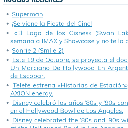
Encantador».
Blu-ray.
r
Superman
¡Se viene la Fiesta del Cine!
«El Lago de los Cisnes» (Swan Lake
semana a IMAX y Showcase y no te lo 
Sonríe 2 (Smile 2)
Este 19 de Octubre, se proyecta el do
Un Marciano De Hollywood En Argentin
de Escobar.
Telefe estrena «Historias de Estación»
AXION energy.
Disney celebró los años ’80s y ’90s co
en el Hollywood Bowl de Los Angeles.
Disney celebrated the ’80s and ’90s w