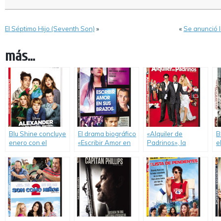
El Séptimo Hijo (Seventh Son)
»
«
Se anunció 
más...
Blu Shine concluye
El drama biográfico
«Alquiler de
B
enero con el
«Escribir Amor en
Padrinos», la
e
lanzamiento de
sus Brazos», con
comedia con la que
N
cuatro películas
Kat Dennings, llega
Blu Shine cierra
l
que pasaron por
en versión DVD.
Junio en DVD.
«
nuestro cine.
I
«
«
L