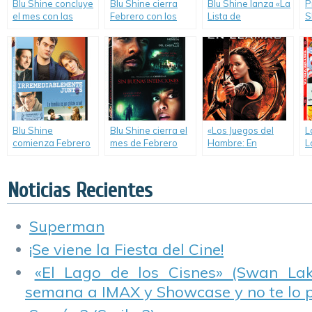
Blu Shine concluye
Blu Shine cierra
Blu Shine lanza «La
P
el mes con las
Febrero con los
Lista de
S
siguientes
lanzamientos de
Pendientes»,
p
novedades en
«Capitán Phillips»,
«Parkland», «Lluvia
A
DVD.
«El Abogado del
de Hamburguesas
e
Crimen», «La Noche
2» y «Habi, La
B
del Demonio:
Extranjera».
Capítulo 2» y «Un
Paraíso para los
Malditos».
Blu Shine
Blu Shine cierra el
«Los Juegos del
L
comienza Febrero
mes de Febrero
Hambre: En
L
con dos películas
con el lanzamiento
Llamas», el gran
l
editadas
de «Sin Buenas
lanzamiento con el
D
directamente en
Intenciones» en
que Transeuropa
Noticias Recientes
DVD.
DVD.
cierra el mes de
Marzo.
Superman
¡Se viene la Fiesta del Cine!
«El Lago de los Cisnes» (Swan Lake
semana a IMAX y Showcase y no te lo 