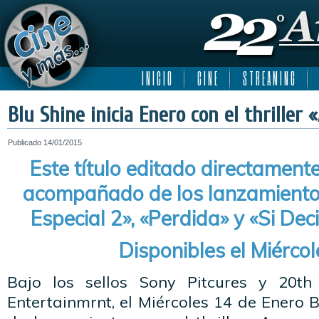
I N I C I O
C I N E
S T R E A M I N G
Blu Shine inicia Enero con el thriller
Publicado
14/01/2015
Este título editado directament
acompañado de los lanzamient
Especial 2», «Perdida» y «Si D
Disponibles el Miérco
Bajo los sellos Sony Pitcures y 20t
Entertainmrnt, el Miércoles 14 de Enero B