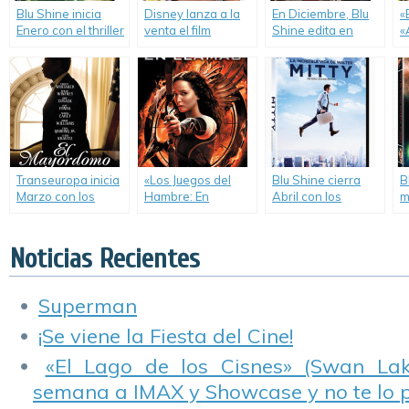
Blu Shine inicia
Disney lanza a la
En Diciembre, Blu
«
Enero con el thriller
venta el film
Shine edita en
«
«Arrepentimiento».
animado «Aviones»
DVD las comedias
«
en DVD y Blu-ray.
«Chicas Armadas y
«
Peligrosas» y «Sólo
i
para Dos».
l
F
S
Transeuropa inicia
«Los Juegos del
Blu Shine cierra
B
Marzo con los
Hambre: En
Abril con los
m
lanzamientos de
Llamas», el gran
lanzamientos de
c
«El Mayordomo»,
lanzamiento con el
«La Increíble Vida
d
«El Lugar Donde
que Transeuropa
de Walter Mitty»,
I
Noticias Recientes
Todo Termina» y
cierra el mes de
«Aftershock», «El
D
«Dragon Ball Z: La
Marzo.
Sueño de Walt» y
Batalla de los
«Un Tipo Rudo 2».
Superman
Dioses».
¡Se viene la Fiesta del Cine!
«El Lago de los Cisnes» (Swan Lake
semana a IMAX y Showcase y no te lo 