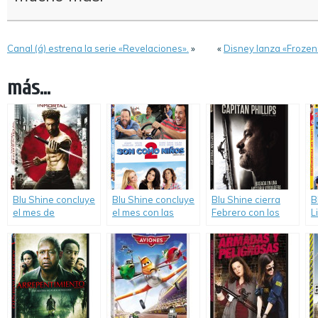
Canal (á) estrena la serie «Revelaciones».
»
«
Disney lanza «Froze
más...
Blu Shine concluye
Blu Shine concluye
Blu Shine cierra
B
el mes de
el mes con las
Febrero con los
L
Noviembre con los
siguientes
lanzamientos de
P
lanzamientos de
novedades en
«Capitán Phillips»,
«
«Wolverine:
DVD.
«El Abogado del
d
Inmortal»,
Crimen», «La Noche
2
«Phantom» y
del Demonio:
E
«Corazón de
Capítulo 2» y «Un
León».
Paraíso para los
Malditos».