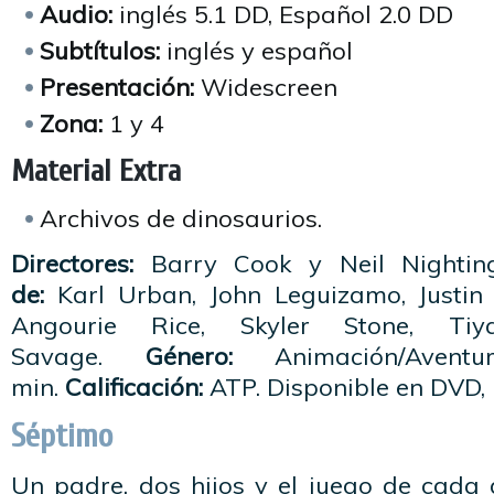
Audio:
inglés 5.1 DD, Español 2.0 DD
Subtítulos:
inglés y español
Presentación:
Widescreen
Zona:
1 y 4
Material Extra
Archivos de dinosaurios.
Directores:
Barry Cook y Neil Nightin
de:
Karl Urban, John Leguizamo, Justin 
Angourie Rice, Skyler Stone, Ti
Savage.
Género:
Animación/Avent
min.
Calificación:
ATP. Disponible en DVD, 
Séptimo
Un padre, dos hijos y el juego de cada 