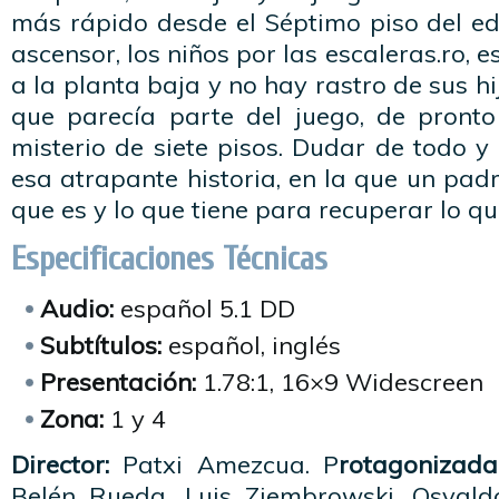
más rápido desde el Séptimo piso del edif
ascensor, los niños por las escaleras.ro, e
a la planta baja y no hay rastro de sus h
que parecía parte del juego, de pronto
misterio de siete pisos. Dudar de todo y
esa atrapante historia, en la que un pad
que es y lo que tiene para recuperar lo q
Especificaciones Técnicas
Audio:
español 5.1 DD
Subtítulos:
español, inglés
Presentación:
1.78:1, 16×9 Widescreen
Zona:
1 y 4
Director:
Patxi Amezcua. P
rotagonizada
Belén Rueda, Luis Ziembrowski, Osvald