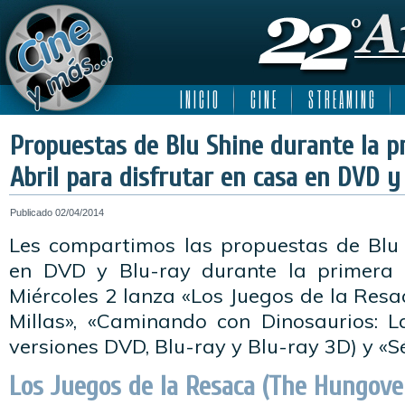
I N I C I O
C I N E
S T R E A M I N G
Propuestas de Blu Shine durante la 
Abril para disfrutar en casa en DVD y
Publicado
02/04/2014
Les compartimos las propuestas de Blu 
en DVD y Blu-ray durante la primera 
Miércoles 2 lanza «Los Juegos de la Resac
Millas», «Caminando con Dinosaurios: L
versiones DVD, Blu-ray y Blu-ray 3D) y «S
Los Juegos de la Resaca (The Hungov