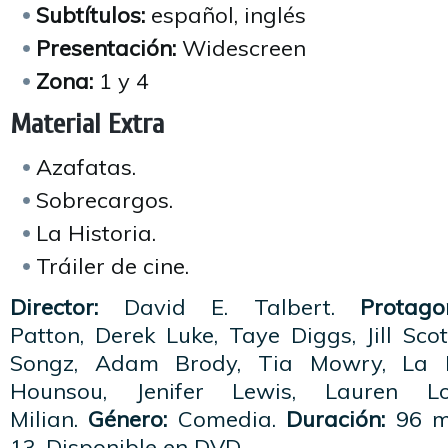
Subtítulos:
español, inglés
Presentación:
Widescreen
Zona:
1 y 4
Material Extra
Azafatas.
Sobrecargos.
La Historia.
Tráiler de cine.
Director:
David E. Talbert.
Protago
Patton, Derek Luke, Taye Diggs, Jill Scot
Songz, Adam Brody, Tia Mowry, La 
Hounsou, Jenifer Lewis, Lauren L
Milian.
Género:
Comedia.
Duración:
96 m
13. Disponible en DVD.